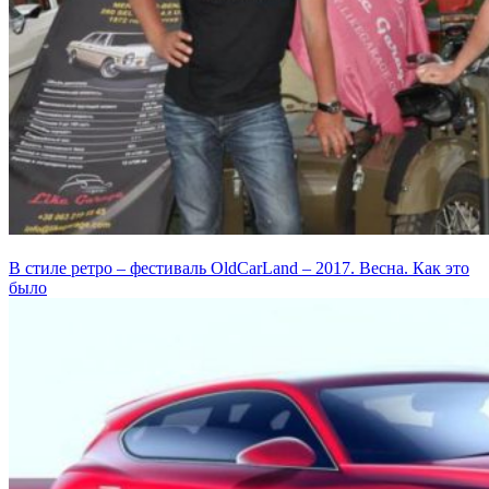
В стиле ретро – фестиваль OldCarLand – 2017. Весна. Как это
было