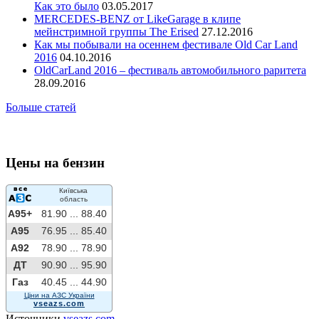
Как это было
03.05.2017
MERCEDES-BENZ от LikeGarage в клипе
мейнстримной группы The Erised
27.12.2016
Как мы побывали на осеннем фестивале Old Car Land
2016
04.10.2016
OldCarLand 2016 – фестиваль автомобильного раритета
28.09.2016
Больше статей
Цены на бензин
Київська
область
A95+
81.90 ...
88.40
A95
76.95 ...
85.40
A92
78.90 ...
78.90
ДТ
90.90 ...
95.90
Газ
40.45 ...
44.90
Ціни на АЗС України
vseazs.com
Источники
vseazs.com