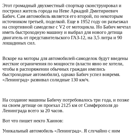
Этот громадный двухместный спорткар сконструировал и
построил житель города на Неве Аркадий Дмитириевич
Бабич. Сам автомобиль является его второй, по некоторым
источником третьей, поделкой. Еще в 1952 году он разъезжал
на спортивной самоделке с V2 от мотоцикла. Но Бабич мечтал
иметь быстроходную машину и выбрал для нового детища
двигатель от представительского ГАЗ-12, на 3,5 литра и 90
лошадиных сил.
Вскоре на моторы для автомобилей-самоделок будут введены
жесткие ограничения по мощности (власти явно не хотели,
чтобы в распоряжении обычных граждан имелись
быстроходные автомобили), однако Бабич успел вовремя.
«Ленинград» развивал солидные 130 км/ч.
На создание машины Бабичу потребовалось три года, и позже
на своем детище он проехал 2125 км от Симферополя до
Ленинграда всего за 20 часов.
Вот что пишет некто Хаинов:
Уникальный автомобиль «Ленинград». Я случайно с ним