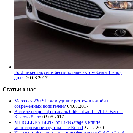
Ford инвестирует в беспилотные автомобили 1 млрд
долл.
20.03.2017
Статьи о нас
Mercedes 230 SL: чем удивит ретро-автомобиль
современных водителей?
04.08.2017
В стиле ретро – фестиваль OldCarLand – 2017. Весна.
Как это было
03.05.2017
MERCEDES-BENZ от LikeGarage в клипе
мейнстримной группы The Erised
27.12.2016
Как мы побывали на осеннем фестивале Old Car Land