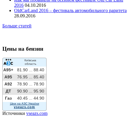
2016
04.10.2016
OldCarLand 2016 – фестиваль автомобильного раритета
28.09.2016
Больше статей
Цены на бензин
Київська
область
A95+
81.90 ...
88.40
A95
76.95 ...
85.40
A92
78.90 ...
78.90
ДТ
90.90 ...
95.90
Газ
40.45 ...
44.90
Ціни на АЗС України
vseazs.com
Источники
vseazs.com