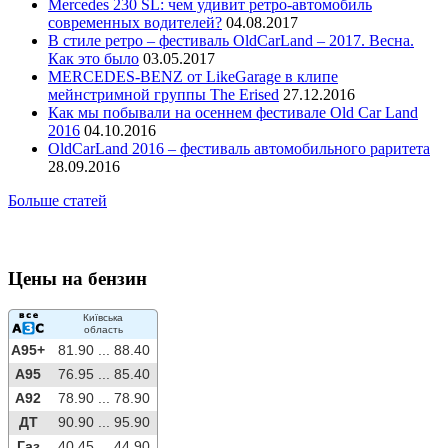
Mercedes 230 SL: чем удивит ретро-автомобиль
современных водителей?
04.08.2017
В стиле ретро – фестиваль OldCarLand – 2017. Весна.
Как это было
03.05.2017
MERCEDES-BENZ от LikeGarage в клипе
мейнстримной группы The Erised
27.12.2016
Как мы побывали на осеннем фестивале Old Car Land
2016
04.10.2016
OldCarLand 2016 – фестиваль автомобильного раритета
28.09.2016
Больше статей
Цены на бензин
Київська
область
A95+
81.90 ...
88.40
A95
76.95 ...
85.40
A92
78.90 ...
78.90
ДТ
90.90 ...
95.90
Газ
40.45 ...
44.90