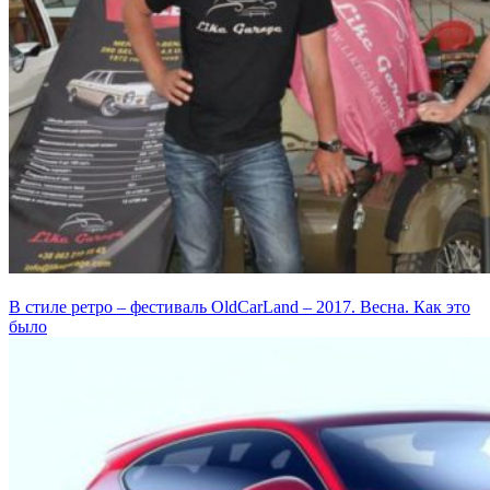
В стиле ретро – фестиваль OldCarLand – 2017. Весна. Как это
было