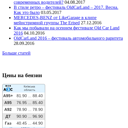
современных водителей?
04.08.2017
В стиле ретро – фестиваль OldCarLand – 2017. Весна.
Как это было
03.05.2017
MERCEDES-BENZ от LikeGarage в клипе
мейнстримной группы The Erised
27.12.2016
Как мы побывали на осеннем фестивале Old Car Land
2016
04.10.2016
OldCarLand 2016 – фестиваль автомобильного раритета
28.09.2016
Больше статей
Цены на бензин
Київська
область
A95+
81.90 ...
88.40
A95
76.95 ...
85.40
A92
78.90 ...
78.90
ДТ
90.90 ...
96.90
Газ
40.45 ...
44.90