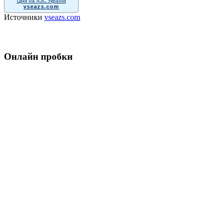
Ціни на АЗС України
vseazs.com
Источники
vseazs.com
Онлайн пробки