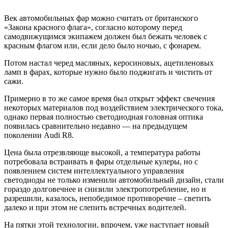
Век автомобильных фар можно считать от британского
«Закона красного флага», согласно которому перед
самодвижущимся экипажем должен был бежать человек с
красным флагом или, если дело было ночью, с фонарем.
Потом настал черед масляных, керосиновых, ацетиленовых
ламп в фарах, которые нужно было поджигать и чистить от
сажи.
Примерно в то же самое время был открыт эффект свечения
некоторых материалов под воздействием электрического тока,
однако первая полностью светодиодная головная оптика
появилась сравнительно недавно — на предыдущем
поколении Audi R8.
Цена была отрезвляюще высокой, а температура работы
потребовала встраивать в фары отдельные кулеры, но с
появлением систем интеллектуального управления
светодиоды не только изменили автомобильный дизайн, стали
гораздо долговечнее и снизили электропотребление, но и
разрешили, казалось, непобедимое противоречие – светить
далеко и при этом не слепить встречных водителей.
На пятки этой технологии, впрочем, уже наступает новый