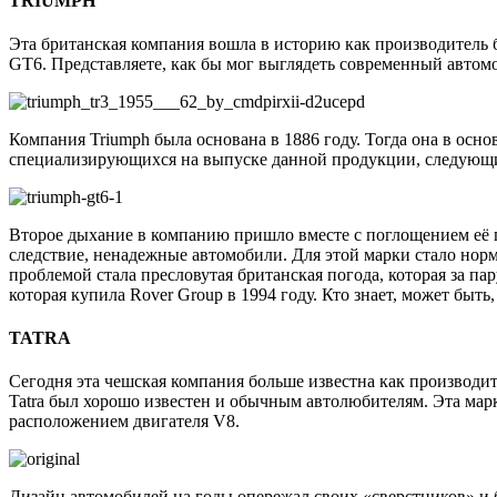
TRIUMPH
Эта британская компания вошла в историю как производитель бы
GT6. Представляете, как бы мог выглядеть современный авто
Компания Triumph была основана в 1886 году. Тогда она в осн
специализирующихся на выпуске данной продукции, следующи
Второе дыхание в компанию пришло вместе с поглощением её го
следствие, ненадежные автомобили. Для этой марки стало нор
проблемой стала пресловутая британская погода, которая за п
которая купила Rover Group в 1994 году. Кто знает, может быт
TATRA
Сегодня эта чешская компания больше известна как производит
Tatra был хорошо известен и обычным автолюбителям. Эта ма
расположением двигателя V8.
Дизайн автомобилей на годы опережал своих «сверстников» и 