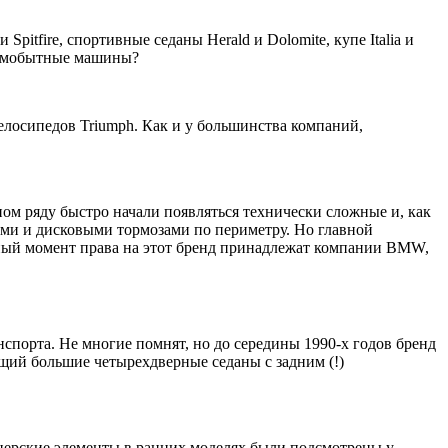
tfire, спортивные седаны Herald и Dolomite, купе Italia и
 самобытные машины?
елосипедов Triumph. Как и у большинства компаний,
ном ряду быстро начали появляться технически сложные и, как
ами и дисковыми тормозами по периметру. Но главной
анный момент права на этот бренд принадлежат компании BMW,
спорта. Не многие помнят, но до середины 1990-х годов бренд
щий большие четырехдверные седаны с задним (!)
йнерские элементы в ранних моделях были подсмотрены у