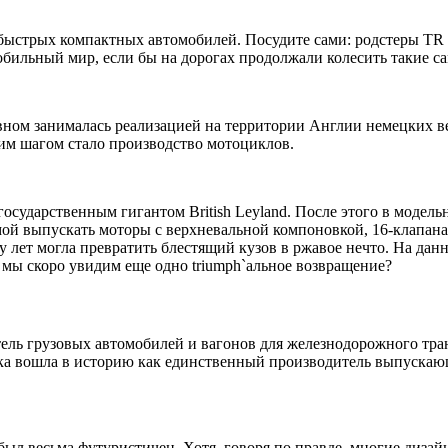
стрых компактных автомобилей. Посудите сами: родстеры TR и Spi
мобильный мир, если бы на дорогах продолжали колесить такие
овном занималась реализацией на территории Англии немецких в
м шагом стало производство мотоциклов.
сударственным гигантом British Leyland. После этого в модель
мой выпускать моторы с верхневальной компоновкой, 16-клапан
ару лет могла превратить блестящий кузов в ржавое нечто. На д
ь, мы скоро увидим еще одно triumph`альное возвращение?
ель грузовых автомобилей и вагонов для железнодорожного тран
рка вошла в историю как единственный производитель выпускаю
был весьма футуристичен. Хотя, говоря по правде, многие диза