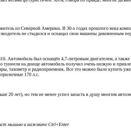
витель из Северной Америки. В 30-х годах прошлого века комп
изводитель не стыдился и оснащал свои машины диковинным п
810. Автомобиль был оснащён 4,7-литровым двигателем, а также
о туннеля на днище автомобиль получил очень низкую и привле
ры, тахометр и радиоприемник. Все это можно было купить уже
приличные 170 л.с.
ьше 20 лет), но тем не менее успел запасть в душу многим автол
текст мышью и нажмите
Ctrl+Enter