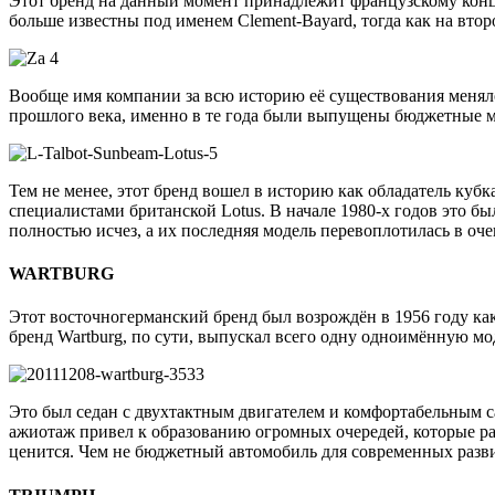
Этот бренд на данный момент принадлежит французскому конце
больше известны под именем Clement-Bayard, тогда как на вто
Вообще имя компании за всю историю её существования менялось
прошлого века, именно в те года были выпущены бюджетные мо
Тем не менее, этот бренд вошел в историю как обладатель куб
специалистами британской Lotus. В начале 1980-х годов это б
полностью исчез, а их последняя модель перевоплотилась в оче
WARTBURG
Этот восточногерманский бренд был возрождён в 1956 году к
бренд Wartburg, по сути, выпускал всего одну одноимённую мо
Это был седан с двухтактным двигателем и комфортабельным са
ажиотаж привел к образованию огромных очередей, которые ра
ценится. Чем не бюджетный автомобиль для современных раз