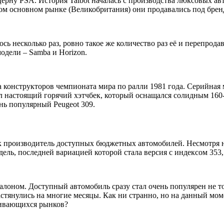
рну PSA. История Talbot началась с производства люксовых ав
ром основном рынке (Великобритания) они продавались под бренд
 несколько раз, ровно такое же количество раз её и перепродава
дели – Samba и Horizon.
ка конструкторов чемпионата мира по ралли 1981 года. Серийная
ыл настоящий горячий хэтчбек, который оснащался солидным 160-
нь популярный Peugeot 309.
ак производитель доступных бюджетных автомобилей. Несмотря 
дель, последней вариацией которой стала версия с индексом 353
лоном. Доступный автомобиль сразу стал очень популярен не то
стянулись на многие месяцы. Как ни странно, но на данный мом
вивающихся рынков?