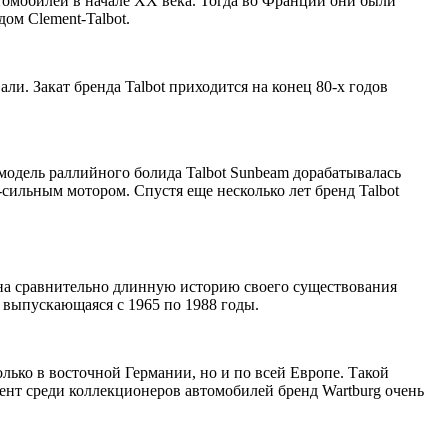
томобилей в начале ХХ века. Тогда во Франции они были
ом Clement-Talbot.
ли. Закат бренда Talbot приходится на конец 80-х годов
 модель раллийного болида Talbot Sunbeam дорабатывалась
сильным мотором. Спустя еще несколько лет бренд Talbot
на сравнительно длинную историю своего существования
, выпускающаяся с 1965 по 1988 годы.
лько в восточной Германии, но и по всей Европе. Такой
ент среди коллекционеров автомобилей бренд Wartburg очень