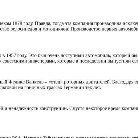
алеком 1878 году. Правда, тогда эта компания производила иск
дство велосипедов и мотоциклов. Производство первых автомоб
 в 1957 году. Это был очень доступный автомобиль, который б
у советскими инженерами, которые в последствии выпустили сво
й Феликс Ванкель – «отец» роторных двигателей. Благодаря ег
льтовой на гоночных трассах Германии тех лет.
 и ненадежность конструкции. Спустя некоторое время компани