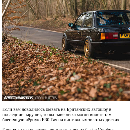
Если вам доводилось бывать на Британских автошоу в
последние пару лет, то вы наверняка могли видеть там
блестящую чёрную Е30 Гая на винтажных золотых дисках.
Или, если вы участвовали в трек днях на Castle Combe в