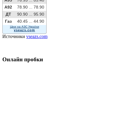
A92
78.90 ...
78.90
ДТ
90.90 ...
95.90
Газ
40.45 ...
44.90
Ціни на АЗС України
vseazs.com
Источники
vseazs.com
Онлайн пробки