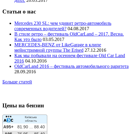
долл.
20.03.2017
Статьи о нас
Mercedes 230 SL: чем удивит ретро-автомобиль
современных водителей?
04.08.2017
В стиле ретро – фестиваль OldCarLand – 2017. Весна.
Как это было
03.05.2017
MERCEDES-BENZ от LikeGarage в клипе
мейнстримной группы The Erised
27.12.2016
Как мы побывали на осеннем фестивале Old Car Land
2016
04.10.2016
OldCarLand 2016 – фестиваль автомобильного раритета
28.09.2016
Больше статей
Цены на бензин
Київська
область
A95+
81.90 ...
88.40
A95
76.95 ...
85.40