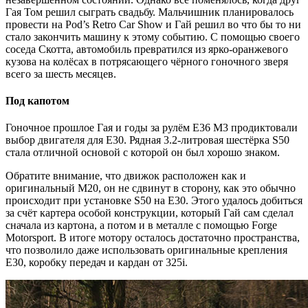
Гая Том решил сыграть свадьбу. Мальчишник планировалось
провести на Pod’s Retro Car Show и Гай решил во что бы то ни
стало закончить машину к этому событию. С помощью своего
соседа Скотта, автомобиль превратился из ярко-оранжевого
кузова на колёсах в потрясающего чёрного гоночного зверя
всего за шесть месяцев.
Под капотом
Гоночное прошлое Гая и годы за рулём Е36 М3 продиктовали
выбор двигателя для Е30. Рядная 3.2-литровая шестёрка S50
стала отличной основой с которой он был хорошо знаком.
Обратите внимание, что движок расположен как и
оригинальный М20, он не сдвинут в сторону, как это обычно
происходит при установке S50 на Е30. Этого удалось добиться
за счёт картера особой конструкции, который Гай сам сделал
сначала из картона, а потом и в металле с помощью Forge
Motorsport. В итоге мотору осталось достаточно пространства,
что позволило даже использовать оригинальные крепления
Е30, коробку передач и кардан от 325i.