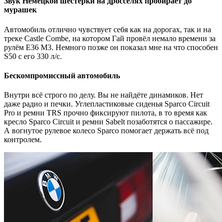
Звук Немецкой шестёрки на дросселях пробирает до
мурашек
Автомобиль отлично чувствует себя как на дорогах, так и на
треке Castle Combe, на котором Гай провёл немало времени за
рулём Е36 М3. Немного позже он показал мне на что способен
S50 с его 330 л/с.
Бескомпромиссный автомобиль
Внутри всё строго по делу. Вы не найдёте динамиков. Нет
даже радио и печки. Углепластиковые сиденья Sparco Circuit
Pro и ремни TRS прочно фиксируют пилота, в то время как
кресло Sparco Circuit и ремни Sabelt позаботятся о пассажире.
А вогнутое рулевое колесо Sparco помогает держать всё под
контролем.