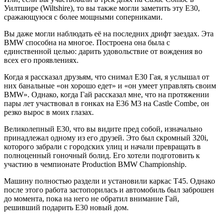
Уилтшире (Wiltshire), то вы также могли заметить эту Е30,
сражающуюся с более мощными соперниками.
Вы даже могли наблюдать её на последних дрифт заездах. Эта
BMW способна на многое. Построена она была с
единственной целью: дарить удовольствие от вождения во
всех его проявлениях.
Когда я рассказал друзьям, что снимал Е30 Гая, я услышал от
них банальные «он хорошо едет» и «он умеет управлять своим
BMW». Однако, когда Гай рассказал мне, что на протяжении
пары лет участвовал в гонках на E36 M3 на Castle Combe, он
резко вырос в моих глазах.
Великолепный Е30, что вы видите пред собой, изначально
принадлежал одному из его друзей. Это был скромный 320i,
которого забрали с городских улиц и начали превращать в
полноценный гоночный болид. Его хотели подготовить к
участию в чемпионате Production BMW Championship.
Машину полностью раздели и установили каркас Т45. Однако
после этого работа застопорилась и автомобиль был заброшен
до момента, пока на него не обратил внимание Гай,
решивший подарить Е30 новый дом.