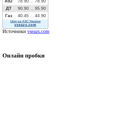
A92
78.90 ...
78.90
ДТ
90.90 ...
95.90
Газ
40.45 ...
44.90
Ціни на АЗС України
vseazs.com
Источники
vseazs.com
Онлайн пробки