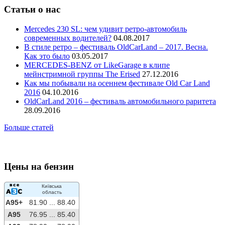
Статьи о нас
Mercedes 230 SL: чем удивит ретро-автомобиль
современных водителей?
04.08.2017
В стиле ретро – фестиваль OldCarLand – 2017. Весна.
Как это было
03.05.2017
MERCEDES-BENZ от LikeGarage в клипе
мейнстримной группы The Erised
27.12.2016
Как мы побывали на осеннем фестивале Old Car Land
2016
04.10.2016
OldCarLand 2016 – фестиваль автомобильного раритета
28.09.2016
Больше статей
Цены на бензин
Київська
область
A95+
81.90 ...
88.40
A95
76.95 ...
85.40