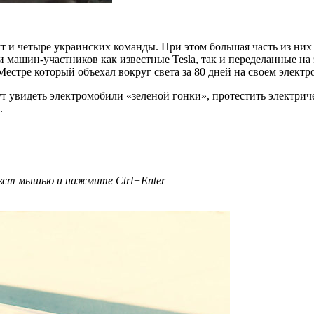
дут и четыре украинских команды. При этом большая часть из н
и машин-участников как известные Tesla, так и переделанные на
стре который объехал вокруг света за 80 дней на своем электро
т увидеть электромобили «зеленой гонки», протестить электрич
.
текст мышью и нажмите
Ctrl+Enter