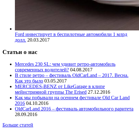
Ford инвестирует в беспилотные автомобили 1 млрд
долл.
20.03.2017
Статьи о нас
Mercedes 230 SL: чем удивит ретро-автомобиль
современных водителей?
04.08.2017
В стиле ретро – фестиваль OldCarLand – 2017. Весна.
Как это было
03.05.2017
MERCEDES-BENZ от LikeGarage в клипе
мейнстримной группы The Erised
27.12.2016
Как мы побывали на осеннем фестивале Old Car Land
2016
04.10.2016
OldCarLand 2016 – фестиваль автомобильного раритета
28.09.2016
Больше статей