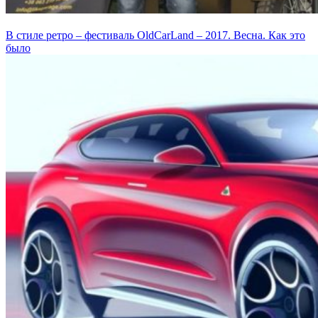
В стиле ретро – фестиваль OldCarLand – 2017. Весна. Как это
было