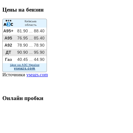
Цены на бензин
Київська
область
A95+
81.90 ...
88.40
A95
76.95 ...
85.40
A92
78.90 ...
78.90
ДТ
90.90 ...
95.90
Газ
40.45 ...
44.90
Ціни на АЗС України
vseazs.com
Источники
vseazs.com
Онлайн пробки