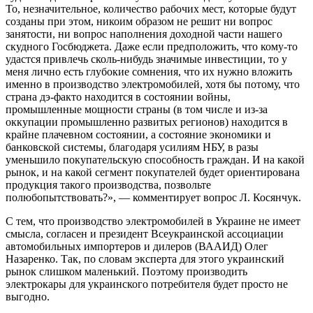
То, незначительное, количество рабочих мест, которые будут
созданы при этом, никоим образом не решит ни вопрос
занятости, ни вопрос наполнения доходной части нашего
скудного Госбюджета. Даже если предположить, что кому-то
удастся привлечь сколь-нибудь значимые инвестиции, то у
меня лично есть глубокие сомнения, что их нужно вложить
именно в производство электромобилей, хотя бы потому, что
страна дэ-факто находится в состоянии войны,
промышленные мощности страны (в том числе и из-за
оккупации промышленно развитых регионов) находится в
крайне плачевном состоянии, а состояние экономики и
банковской системы, благодаря усилиям НБУ, в разы
уменьшило покупательскую способность граждан. И на какой
рынок, и на какой сегмент покупателей будет ориентирована
продукция такого производства, позвольте
полюбопытствовать?», — комментирует вопрос Л. Косянчук.
С тем, что производство электромобилей в Украине не имеет
смысла, согласен и президент Всеукраинской ассоциации
автомобильных импортеров и дилеров (ВААИД) Олег
Назаренко. Так, по словам эксперта для этого украинский
рынок слишком маленький. Поэтому производить
электрокары для украинского потребителя будет просто не
выгодно.