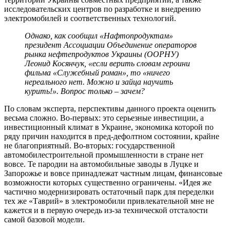
исследовательских центров по разработке и внедрению
электромобилей и соответственных технологий.
Однако, как сообщил «Нафтопродуктам»
президент Ассоциации Объединение операторов
рынка нефтепродуктов Украины (ООРНУ)
Леонид Косянчук, «если верить словам героини
фильма «Служебный роман», то «ничего
нереального нет. Можно и зайца научить
курить!». Вопрос только – зачем?
По словам эксперта, перспективы данного проекта оценить
весьма сложно. Во-первых: это серьезные инвестиции, а
инвестиционный климат в Украине, экономика которой по
ряду причин находится в пред-дефолтном состоянии, крайне
не благоприятный. Во-вторых: государственной
автомобилестроительной промышленности в стране нет
вовсе. Те пародии на автомобильные заводы в Луцке и
Запорожье и вовсе принадлежат частным лицам, финансовые
возможности которых существенно ограничены. «Идея же
частично модернизировать остаточный парк для переделки
тех же «Таврий» в электромобили привлекательной мне не
кажется и в первую очередь из-за технической отсталости
самой базовой модели.