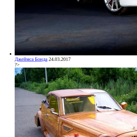
Джеймса Бонда
24.03.2017
?>