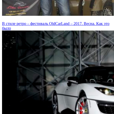
В стиле ретро – фестиваль OldCarLand – 2017. Весна. Как это
было