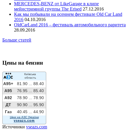
MERCEDES-BENZ от LikeGarage в клипе
мейнстримной группы The Erised
27.12.2016
Как мы побывали на осеннем фестивале Old Car Land
2016
04.10.2016
OldCarLand 2016 – фестиваль автомобильного раритета
28.09.2016
Больше статей
Цены на бензин
Київська
область
A95+
81.90 ...
88.40
A95
76.95 ...
85.40
A92
78.90 ...
78.90
ДТ
90.90 ...
95.90
Газ
40.45 ...
44.90
Ціни на АЗС України
vseazs.com
Источники
vseazs.com