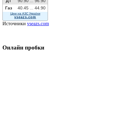
ДТ
90.90 ...
96.90
Газ
40.45 ...
44.90
Ціни на АЗС України
vseazs.com
Источники
vseazs.com
Онлайн пробки