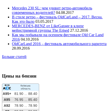
Mercedes 230 SL: чем удивит ретро-автомобиль
современных водителей?
04.08.2017
В стиле ретро – фестиваль OldCarLand – 2017. Весна.
Как это было
03.05.2017
MERCEDES-BENZ от LikeGarage в клипе
мейнстримной группы The Erised
27.12.2016
Как мы побывали на осеннем фестивале Old Car Land
2016
04.10.2016
OldCarLand 2016 – фестиваль автомобильного раритета
28.09.2016
Больше статей
Цены на бензин
Київська
область
A95+
81.90 ...
88.40
A95
76.95 ...
85.40
A92
78.90 ...
78.90