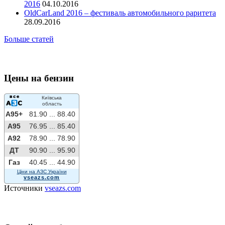
2016
04.10.2016
OldCarLand 2016 – фестиваль автомобильного раритета
28.09.2016
Больше статей
Цены на бензин
Київська
область
A95+
81.90 ...
88.40
A95
76.95 ...
85.40
A92
78.90 ...
78.90
ДТ
90.90 ...
95.90
Газ
40.45 ...
44.90
Ціни на АЗС України
vseazs.com
Источники
vseazs.com