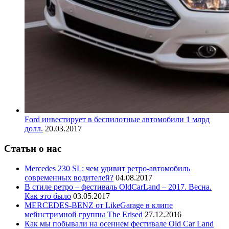
Ford инвестирует в беспилотные автомобили 1 млрд
долл.
20.03.2017
Статьи о нас
Mercedes 230 SL: чем удивит ретро-автомобиль
современных водителей?
04.08.2017
В стиле ретро – фестиваль OldCarLand – 2017. Весна.
Как это было
03.05.2017
MERCEDES-BENZ от LikeGarage в клипе
мейнстримной группы The Erised
27.12.2016
Как мы побывали на осеннем фестивале Old Car Land