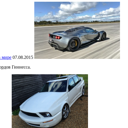
в мире
07.08.2015
opдoв Гиннecca.