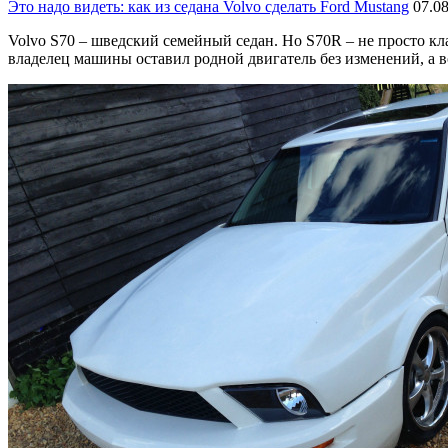
Это надо видеть: как из седана Volvo сделать Ford Mustang
07.0
Volvo S70 – шведский семейный седан. Но S70R – не просто кла
владелец машины оставил родной двигатель без изменений, а в