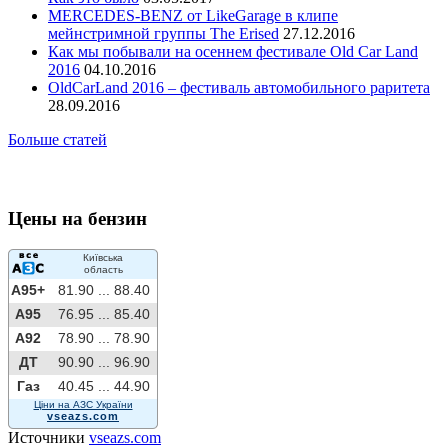
MERCEDES-BENZ от LikeGarage в клипе
мейнстримной группы The Erised
27.12.2016
Как мы побывали на осеннем фестивале Old Car Land
2016
04.10.2016
OldCarLand 2016 – фестиваль автомобильного раритета
28.09.2016
Больше статей
Цены на бензин
Київська
область
A95+
81.90 ...
88.40
A95
76.95 ...
85.40
A92
78.90 ...
78.90
ДТ
90.90 ...
96.90
Газ
40.45 ...
44.90
Ціни на АЗС України
vseazs.com
Источники
vseazs.com