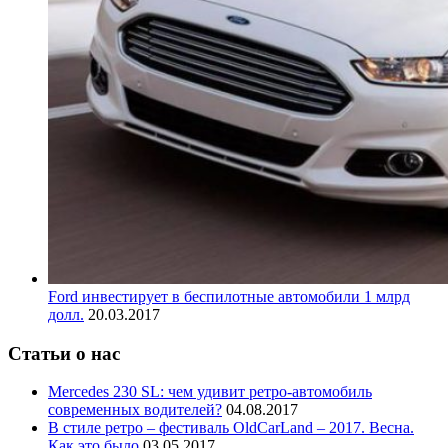
Ford инвестирует в беспилотные автомобили 1 млрд
долл.
20.03.2017
Статьи о нас
Mercedes 230 SL: чем удивит ретро-автомобиль
современных водителей?
04.08.2017
В стиле ретро – фестиваль OldCarLand – 2017. Весна.
Как это было
03.05.2017