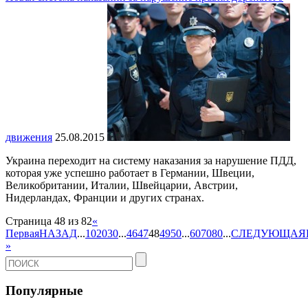
движения
25.08.2015
Украина переходит на систему наказания за нарушение ПДД,
которая уже успешно работает в Германии, Швеции,
Великобритании, Италии, Швейцарии, Австрии,
Нидерландах, Франции и других странах.
Страница 48 из 82
«
Первая
НАЗАД
...
10
20
30
...
46
47
48
49
50
...
60
70
80
...
СЛЕДУЮЩАЯ
»
Популярные