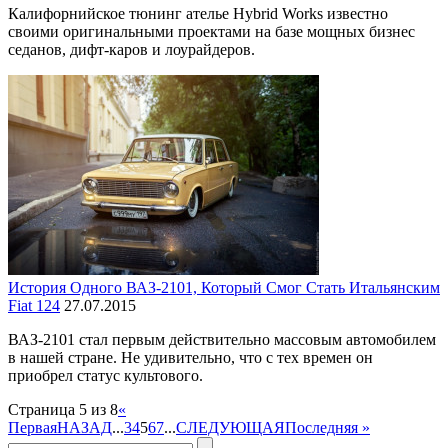
Калифорнийское тюнинг ателье Hybrid Works известно
своими оригинальными проектами на базе мощных бизнес
седанов, дифт-каров и лоурайдеров.
История Одного ВАЗ-2101, Который Смог Стать Итальянским
Fiat 124
27.07.2015
ВАЗ-2101 стал первым действительно массовым автомобилем
в нашей стране. Не удивительно, что с тех времен он
приобрел статус культового.
Страница 5 из 8
«
Первая
НАЗАД
...
3
4
5
6
7
...
СЛЕДУЮЩАЯ
Последняя »