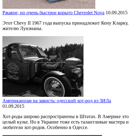
Ржавое, но очень быстрое корыто Chevrolet Nova
10.09.2015
Этот Chevy II 1967 года выпуска принадлежит Кену Кларку,
жителю Луизианы.
Американцам на зависть: одесский хот-род из ЗИЛа
01.09.2015
Хот-роды широко распространены в Штатах. В Америке это
целый культ. Но в Украине тоже есть талантливые мастера и
любители хот-родов. Особенно в Одессе.