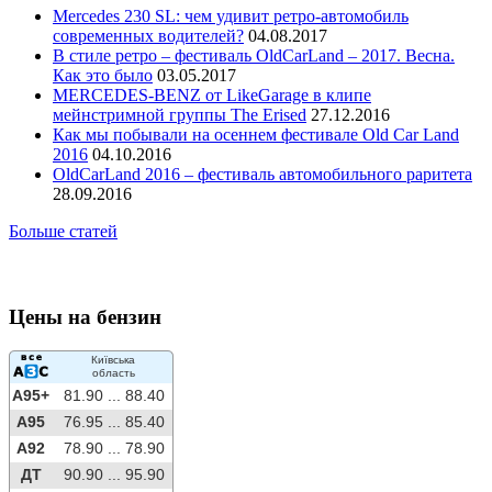
Mercedes 230 SL: чем удивит ретро-автомобиль
современных водителей?
04.08.2017
В стиле ретро – фестиваль OldCarLand – 2017. Весна.
Как это было
03.05.2017
MERCEDES-BENZ от LikeGarage в клипе
мейнстримной группы The Erised
27.12.2016
Как мы побывали на осеннем фестивале Old Car Land
2016
04.10.2016
OldCarLand 2016 – фестиваль автомобильного раритета
28.09.2016
Больше статей
Цены на бензин
Київська
область
A95+
81.90 ...
88.40
A95
76.95 ...
85.40
A92
78.90 ...
78.90
ДТ
90.90 ...
95.90