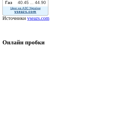
Газ
40.45 ...
44.90
Ціни на АЗС України
vseazs.com
Источники
vseazs.com
Онлайн пробки